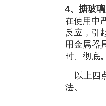
4、搪玻
在使用中
反应，引
用金属器
时、彻底
以上四点
法。