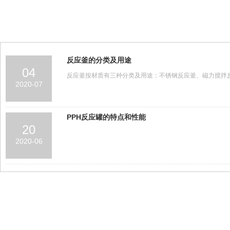
反应釜的分类及用途
04
反应釜按材质有三种分类及用途：不锈钢反应釜、磁力搅拌
2020-07
PPH反应罐的特点和性能
20
2020-06